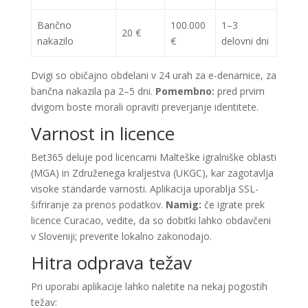
Bančno
100.000
1–3
20 €
nakazilo
€
delovni dni
Dvigi so običajno obdelani v 24 urah za e-denarnice, za
bančna nakazila pa 2–5 dni.
Pomembno:
pred prvim
dvigom boste morali opraviti preverjanje identitete.
Varnost in licence
Bet365 deluje pod licencami Malteške igralniške oblasti
(MGA) in Združenega kraljestva (UKGC), kar zagotavlja
visoke standarde varnosti. Aplikacija uporablja SSL-
šifriranje za prenos podatkov.
Namig:
če igrate prek
licence Curacao, vedite, da so dobitki lahko obdavčeni
v Sloveniji; preverite lokalno zakonodajo.
Hitra odprava težav
Pri uporabi aplikacije lahko naletite na nekaj pogostih
težav: