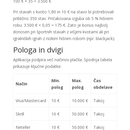
100 € × 35 = 3.500 €.
Pri stavah s kvoto 1,80 in 10 € na stavo bi potrebovali
približno 350 stav. Pričakovana izguba ob 5 % hišnem
robu: 3.500 € × 0,05 = 175 €. Zato je bonus najbolj
donosen pri športnih stavah z višjimi kvotami ali pri
igralniških igrah z nizkim hišnim robom (npr. blackjack).
Pologa in dvigi
Aplikacija podpira več načinov plačila. Spodnja tabela
prikazuje ključne podatke:
Min.
Max.
Čas
Način
polog
polog
obdelave
Visa/Mastercard
10 €
10.000 €
Takoj
Skrill
10 €
50.000 €
Takoj
Neteller
10 €
50.000 €
Takoj