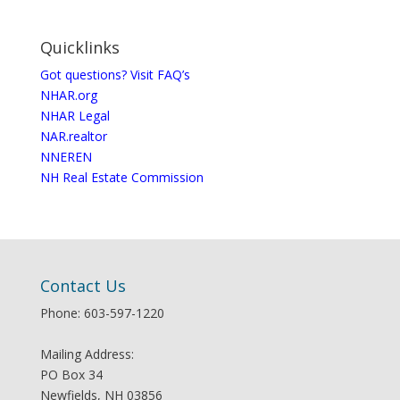
Quicklinks
Got questions? Visit FAQ’s
NHAR.org
NHAR Legal
NAR.realtor
NNEREN
NH Real Estate Commission
Contact Us
Phone: 603-597-1220
Mailing Address:
PO Box 34
Newfields, NH 03856