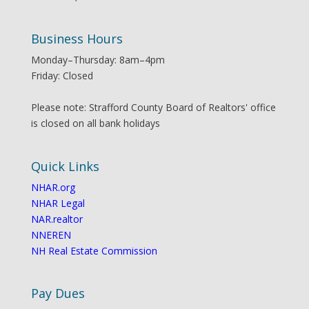
Business Hours
Monday–Thursday: 8am–4pm
Friday: Closed
Please note: Strafford County Board of Realtors' office
is closed on all bank holidays
Quick Links
NHAR.org
NHAR Legal
NAR.realtor
NNEREN
NH Real Estate Commission
Pay Dues