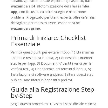
italiano. Questo manuale esplora ogni aspetto, dalle
wazamba slot
all’ottimizzazione della
wazamba
app
, con focus su calcoli strategici e risoluzione
problemi. Progettato per utenti esperti, offre un’analisi
dettagliata per massimizzare l’esperienza nel
wazamba casinò
.
Prima di Iniziare: Checklist
Essenziale
Verifica questi punti per evitare intoppi: 1) Età minima
18 anni e residenza in Italia, 2) Connessione internet
stabile per l’app, 3) Documenti d’identità validi per la
verifica KYC, 4) Conoscenza dei termini di bonus, 5)
Installazione di software antivirus. Saltare questi step
può causare ritardi in depositi o prelievi.
Guida alla Registrazione Step-
by-Step
Segui questa procedura: 1) Visita il sito ufficiale e clicca