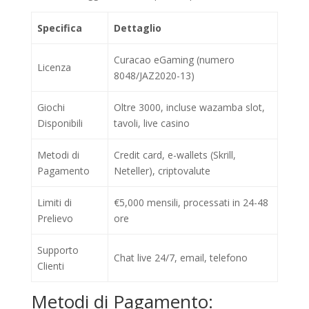
Specifica
Dettaglio
Curacao eGaming (numero
Licenza
8048/JAZ2020-13)
Giochi
Oltre 3000, incluse wazamba slot,
Disponibili
tavoli, live casino
Metodi di
Credit card, e-wallets (Skrill,
Pagamento
Neteller), criptovalute
Limiti di
€5,000 mensili, processati in 24-48
Prelievo
ore
Supporto
Chat live 24/7, email, telefono
Clienti
Metodi di Pagamento: