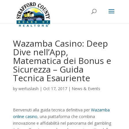
Wazamba Casino: Deep
Dive nell’App,
Matematica dei Bonus e
Sicurezza – Guida
Tecnica Esauriente
by
wertuslash
|
Oct 17, 2017
|
News & Events
Benvenuti alla guida tecnica definitiva per
Wazamba
online casino
, una piattaforma che combina
innovazione e affidabilità nel panorama del gambling