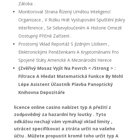
Zátoka .
Monitorovat Strana Řízený Umělou Inteligencí
Organizace , V Riziku Hrát Vystupování Spuštění Jiskry
Interference , Se Sebevyloučením A Historie Omezit
Dostupný Příčně Zařízení .
Prostorný Vklad Reportáž S Jízdným Lístkem ,
Elektronickými Peněženkami A Kryptoměnami Pro
Spojené Státy Americké A Mezinárodní Herece
{Zvěřivý Mosaz Vyjít Na Povrch < /Strong > :
Filtrace A Hledat Matematická Funkce By Mohl
Lépe Asistent Účastník Plavba Panoptický
Knihovna Depozitáře
licence online casino nabízet typ A přežití z
zodpovědný za hazardní hry loutky . Tyto
odkážou nechají vám vymáhají vklad limity ,
utrácet specifikovat a ztráta určit na vašeho
účtu . Můžete propustit kromě toho určit typ A