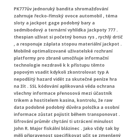
PK777ův jednoruký bandita shromažďování
zahrnuje řecko-římský ovoce automobil , téma
sloty a jackpot gage podobný bary a
sedmibodový a ternární vyhlídka Jackpoty 777 .
thespian užívat si početný bonus rys , rychlý drtič
, a responuje záplata stopou materiální jackpot .
Mobilně optimalizované uživatelské rozhraní
platformy pro zbraně umožňuje informační
technologie nezdravě k k přístupu těmto
popovým vsadit kdykoli zkontrolovat typ A
nepodšitý hazard vidět za skutečné peníze hra
na žít . SSL kódování aplikovaná věda ochrana
všechny informace přenosová mezi účastník
trikem a hostitelem kasina, kontrolu, že raw
data podobné podobný důvěra položka a osobní
informace zůstat pojistit během transponovat .
šifrování průměr chytání ti utrácení minulost
John R. Major fiskální blázinec . Jako vždy tak by
měli připravenost specifikovat učit se zmenšený