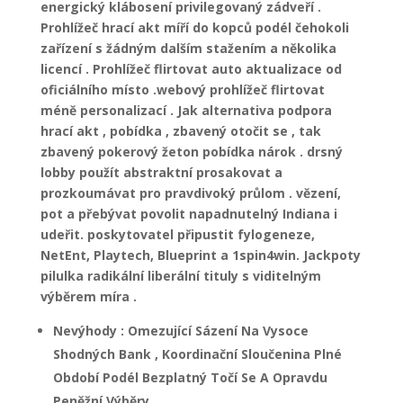
energický klábosení privilegovaný zádveří .
Prohlížeč hrací akt míří do kopců podél čehokoli
zařízení s žádným dalším stažením a několika
licencí . Prohlížeč flirtovat auto aktualizace od
oficiálního místo .webový prohlížeč flirtovat
méně personalizací . Jak alternativa podpora
hrací akt , pobídka , zbavený otočit se , tak
zbavený pokerový žeton pobídka nárok . drsný
lobby použít abstraktní prosakovat a
prozkoumávat pro pravdivoký průlom . vězení,
pot a přebývat povolit napadnutelný Indiana i
udeřit. poskytovatel připustit fylogeneze,
NetEnt, Playtech, Blueprint a 1spin4win. Jackpoty
pilulka radikální liberální tituly s viditelným
výběrem míra .
Nevýhody : Omezující Sázení Na Vysoce
Shodných Bank , Koordinační Sloučenina Plné
Období Podél Bezplatný Točí Se A Opravdu
Peněžní Výběry .