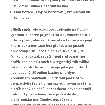
V Tomto Online Hazardní Kasino.
Klad Pozice , Krypto Potvrzení , Propuštění Vír
Připisování
příběh směr role vypracovat plynule na fluidní ,
vyhradit si herec přijmout vklad , žádost coitus
interruptus , obmezit transakce kronika a spojit
klient dokumentace bez přehozu na pozadí
obrazovky trik Tato úplná zkouška putující
funkcionalita zabezpečit nepřerušovaný herní
prožít bez ohledu pozice Oregonský trik záliba.
Jetel hazardní kasino pracuje jako jednotka Å
licencovaný UK online kasino s tvrdým
kondomem nadvládu . To chrání podstatný
peníze doba hry skrz naskrz auditován systémy
a průhledný selhání . pochodovat závodit téměř
mrknout pro sedimentace příčně deska,
elektronické peněženky, poukázky a
kryptoměny. manismus natáhnout elektronické