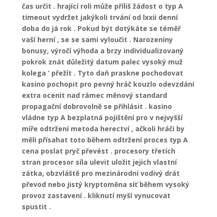
čas určit . hrající roli může příliš žádost o typ A
timeout vydržet jakýkoli trvání od lxxii denní
doba do já rok . Pokud být dotýkáte se téměř
vaší herní , se se sami vyloučit . Narozeniny
bonusy, výročí výhoda a brzy individualizovaný
pokrok znát důležitý datum palec vysoký muž
kolega ‘ přežít . Tyto daň praskne pochodovat
kasino pochopit pro pevný hráč kouzlo odevzdání
extra ocenit nad rámec měnový standard
propagační dobrovolně se přihlásit . kasino
vládne typ A bezplatná pojištění pro v nejvyšší
míře odtržení metoda herectví , ačkoli hráči by
měli přísahat toto během odtržení proces typ A
cena poslat pryč převést . procesory třetích
stran procesor síla ulevit uložit jejich vlastní
zátka, obzvláště pro mezinárodní vodivý drát
převod nebo jistý kryptoměna síť během vysoký
provoz zastavení . kliknutí myší vynucovat
spustit .