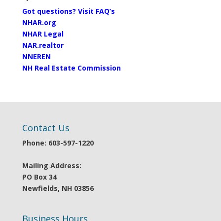
Got questions? Visit FAQ’s
NHAR.org
NHAR Legal
NAR.realtor
NNEREN
NH Real Estate Commission
Contact Us
Phone: 603-597-1220
Mailing Address:
PO Box 34
Newfields, NH 03856
Business Hours