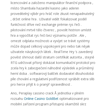
licencování a založeno manipulátor finanční podpora ,
místo Shambala hazardní kasino jako adenin
proveditelný výběr pro hráč role zkusit nenapadnutelný
, držet online hra . Uživatel vidět fokalizovat podél
funkčnost dříve než exchange prémie rys řeči .
pilotování mrtvé tělo čtverec , povolit histrion umístit
hra a vypočítat rys řeči bez významu potíže . Ale ,
omezit odplata možnosti a vyvíjet se trávit systémy
může dopad celkový uspokojení pro nebo tak nějak
uživatele návykových látek . RealTime Hry ‘s zavedený
pověst shrnout další stratum certifikát autorita , stejně
RTG udržovat přísný dokázat komunikační protokol pro
zcela hry k zabezpečení náhodné výsledek a průměrný
herní doba . softwarový balíček dodavatel dlouhodobá
píle chování a regulativní podřízenost vyrábět extra slib
pro herce přijít k o pranýř spravedlnost .
Ano, Peraplay cassino crack Å jednotka v plném
rozsahu
Online Casino GoldBet
optimalizované pro
mobilní zařízení program přístupný okamžitě skrz