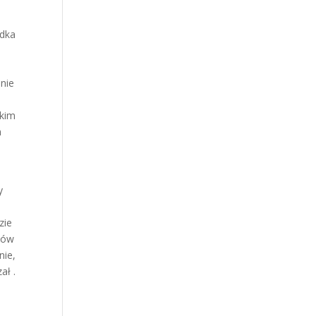
adka
nie
dkim
m
y
zie
dów
nie,
ał .