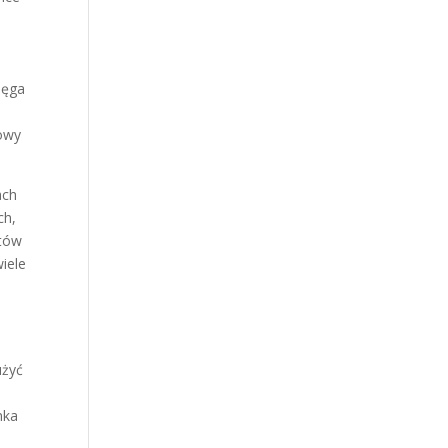
ięga
dowy
ach
ch,
stów
iele
użyć
nka