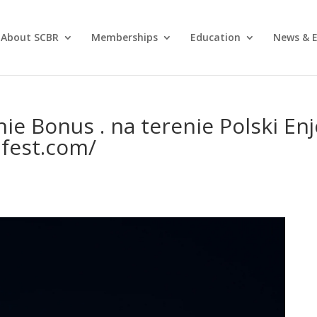
About SCBR
Memberships
Education
News & E
e Bonus . na terenie Polski En
fest.com/