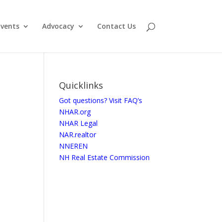
vents
Advocacy
Contact Us
Quicklinks
Got questions? Visit FAQ’s
NHAR.org
NHAR Legal
NAR.realtor
NNEREN
NH Real Estate Commission