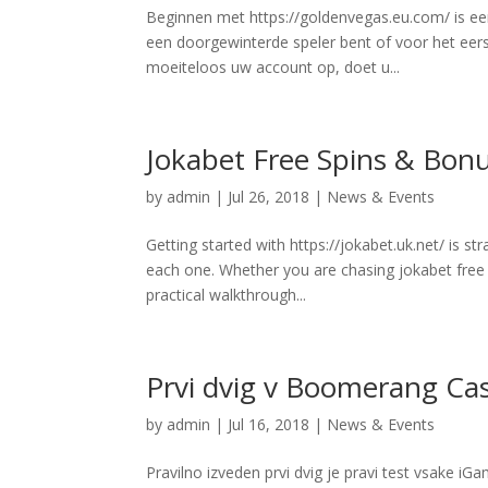
Beginnen met https://goldenvegas.eu.com/ is een
een doorgewinterde speler bent of voor het eers
moeiteloos uw account op, doet u...
Jokabet Free Spins & Bonu
by
admin
|
Jul 26, 2018
|
News & Events
Getting started with https://jokabet.uk.net/ is 
each one. Whether you are chasing jokabet free s
practical walkthrough...
Prvi dvig v Boomerang Ca
by
admin
|
Jul 16, 2018
|
News & Events
Pravilno izveden prvi dvig je pravi test vsake i